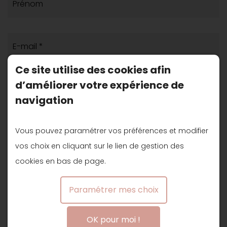
Prénom
E-mail *
Ce site utilise des cookies afin
d’améliorer votre expérience de
Téléphone
navigation
Vous pouvez paramétrer vos préférences et modifier
Sujet *
vos choix en cliquant sur le lien de gestion des
cookies en bas de page.
(1)
Message *
Paramétrer mes choix
OK pour moi !