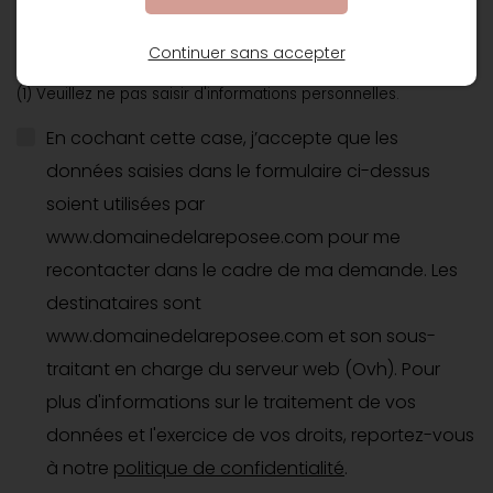
Continuer sans accepter
(1) Veuillez ne pas saisir d'informations personnelles.
En cochant cette case, j’accepte que les
données saisies dans le formulaire ci-dessus
soient utilisées par
www.domainedelareposee.com pour me
recontacter dans le cadre de ma demande. Les
destinataires sont
www.domainedelareposee.com et son sous-
traitant en charge du serveur web (Ovh). Pour
plus d'informations sur le traitement de vos
données et l'exercice de vos droits, reportez-vous
à notre
politique de confidentialité
.